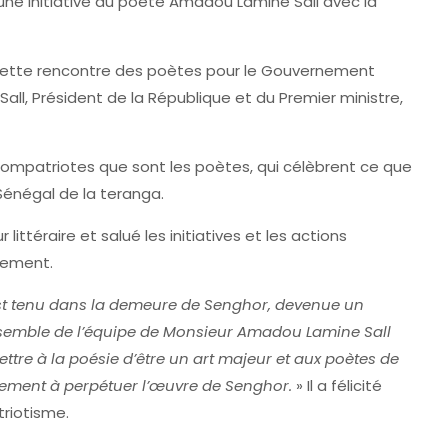
 une initiative du poète Amadou Lamine Sall avec la
t cette rencontre des poètes pour le Gouvernement
ll, Président de la République et du Premier ministre,
 compatriotes que sont les poètes, qui célèbrent ce que
 Sénégal de la teranga.
ittéraire et salué les initiatives et les actions
pement.
est tenu dans la demeure de Senghor, devenue un
nsemble de l’équipe de Monsieur Amadou Lamine Sall
ettre à la poésie d’être un art majeur et aux poètes de
galement à perpétuer l’œuvre de Senghor.
» Il a félicité
riotisme.