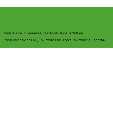
Ministère de la Jeunesse, des Sports et de la Culture.
Rond point place ONU, Boulevard Dial Diop x Boulevard du canal4