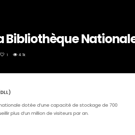
a Bibliothèque National
4.1k
1
(DLL)
e nationale dotée d’une capacité de stockage de 700
lir plus d’un million de visiteurs par an.