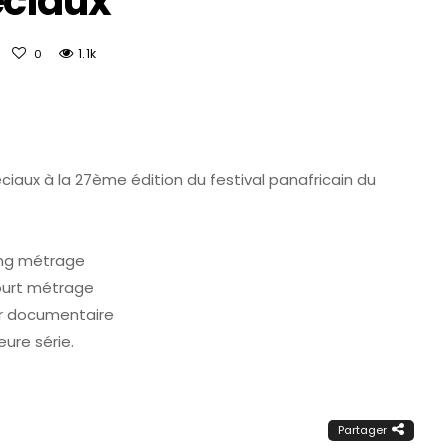
éciaux
1.1k
0
éciaux à la 27ème édition du festival panafricain du
ong métrage
court métrage
eur documentaire
ure série.
Partager