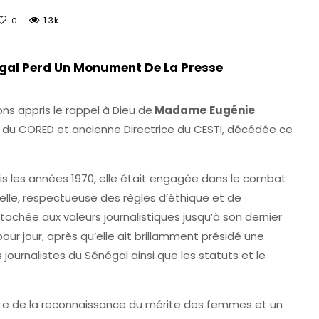
1.3k
0
gal Perd Un Monument De La Presse
s appris le rappel à Dieu de
Madame
Eugénie
rs du CORED et ancienne Directrice du CESTI, décédée ce
s les années 1970, elle était engagée dans le combat
lle, respectueuse des règles d’éthique et de
achée aux valeurs journalistiques jusqu’à son dernier
our jour, après qu’elle ait brillamment présidé une
s journalistes du Sénégal ainsi que les statuts et le
nte de la reconnaissance du mérite des femmes et un