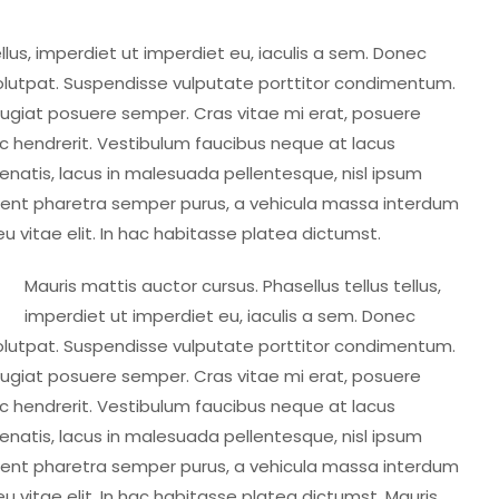
ellus, imperdiet ut imperdiet eu, iaculis a sem. Donec
 volutpat. Suspendisse vulputate porttitor condimentum.
 feugiat posuere semper. Cras vitae mi erat, posuere
 ac hendrerit. Vestibulum faucibus neque at lacus
enenatis, lacus in malesuada pellentesque, nisl ipsum
raesent pharetra semper purus, a vehicula massa interdum
 vitae elit. In hac habitasse platea dictumst.
Mauris mattis auctor cursus. Phasellus tellus tellus,
imperdiet ut imperdiet eu, iaculis a sem. Donec
 volutpat. Suspendisse vulputate porttitor condimentum.
 feugiat posuere semper. Cras vitae mi erat, posuere
 ac hendrerit. Vestibulum faucibus neque at lacus
enenatis, lacus in malesuada pellentesque, nisl ipsum
raesent pharetra semper purus, a vehicula massa interdum
 vitae elit. In hac habitasse platea dictumst. Mauris