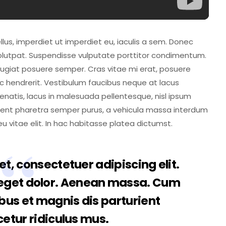
ellus, imperdiet ut imperdiet eu, iaculis a sem. Donec
 volutpat. Suspendisse vulputate porttitor condimentum.
 feugiat posuere semper. Cras vitae mi erat, posuere
 ac hendrerit. Vestibulum faucibus neque at lacus
enenatis, lacus in malesuada pellentesque, nisl ipsum
raesent pharetra semper purus, a vehicula massa interdum
 vitae elit. In hac habitasse platea dictumst.
t, consectetuer adipiscing elit.
eget dolor. Aenean massa. Cum
bus et magnis dis parturient
etur ridiculus mus.