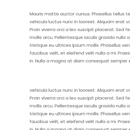
Mauris mattis auctor cursus. Phasellus tellus t
vehicula luctus nunc in laoreet. Aliquam erat
Proin viverra orci a leo suscipit placerat. Sed
mollis arcu. Pellentesque iaculis gravida nulla
tristique eu ultrices ipsum mollis. Phasellus v
faucibus velit, et eleifend velit nulla a mi. P
in. Nulla a magna at diam consequat semper eu
vehicula luctus nunc in laoreet. Aliquam erat
Proin viverra orci a leo suscipit placerat. Sed
mollis arcu. Pellentesque iaculis gravida nulla
tristique eu ultrices ipsum mollis. Phasellus v
faucibus velit, et eleifend velit nulla a mi. P
in. Nulla a magna at diam consequat semper eu