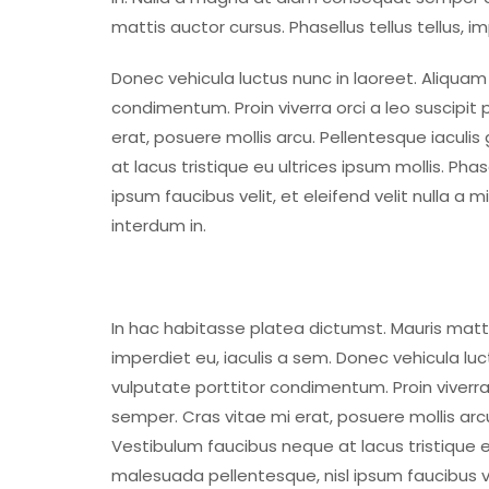
mattis auctor cursus. Phasellus tellus tellus, i
Donec vehicula luctus nunc in laoreet. Aliquam
condimentum. Proin viverra orci a leo suscipit
erat, posuere mollis arcu. Pellentesque iaculis
at lacus tristique eu ultrices ipsum mollis. Pha
ipsum faucibus velit, et eleifend velit nulla a
interdum in.
In hac habitasse platea dictumst. Mauris mattis
imperdiet eu, iaculis a sem. Donec vehicula lu
vulputate porttitor condimentum. Proin viverra
semper. Cras vitae mi erat, posuere mollis arcu
Vestibulum faucibus neque at lacus tristique eu
malesuada pellentesque, nisl ipsum faucibus vel