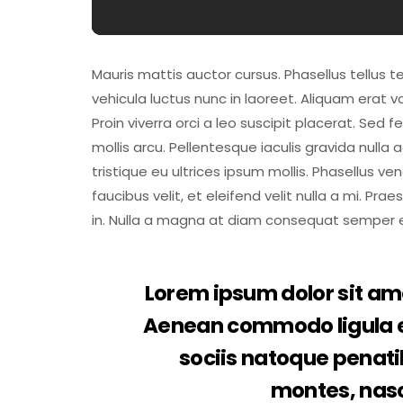
Mauris mattis auctor cursus. Phasellus tellus t
vehicula luctus nunc in laoreet. Aliquam erat
Proin viverra orci a leo suscipit placerat. Sed
mollis arcu. Pellentesque iaculis gravida nulla
tristique eu ultrices ipsum mollis. Phasellus v
faucibus velit, et eleifend velit nulla a mi. P
in. Nulla a magna at diam consequat semper eu
Lorem ipsum dolor sit ame
Aenean commodo ligula 
sociis natoque penati
montes, nasc