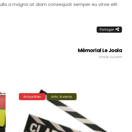
Nulla a magna at diam consequat semper eu vitae elit.
Partager
Mémorial Le Joola
Article Suivant
Actualités
Arts Vivants