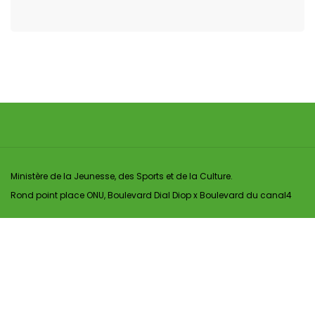
Ministère de la Jeunesse, des Sports et de la Culture.
Rond point place ONU, Boulevard Dial Diop x Boulevard du canal4