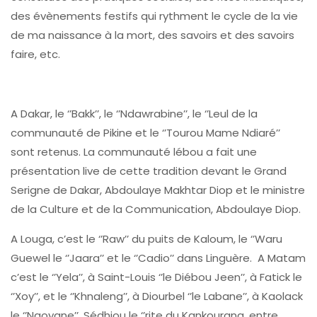
des évènements festifs qui rythment le cycle de la vie
de ma naissance à la mort, des savoirs et des savoirs
faire, etc.
A Dakar, le ‘’Bakk’’, le ‘’Ndawrabine’’, le ‘’Leul de la
communauté de Pikine et le ‘’Tourou Mame Ndiaré’’
sont retenus. La communauté lébou a fait une
présentation live de cette tradition devant le Grand
Serigne de Dakar, Abdoulaye Makhtar Diop et le ministre
de la Culture et de la Communication, Abdoulaye Diop.
A Louga, c’est le ‘’Raw’’ du puits de Kaloum, le ‘’Waru
Guewel le ‘’Jaara’’ et le ‘’Cadio’’ dans Linguère. A Matam
c’est le ‘’Yela’’, à Saint-Louis ‘’le Diébou Jeen’’, à Fatick le
‘’Xoy’’, et le ‘’Khnaleng’’, à Diourbel ‘’le Labane’’, à Kaolack
le ‘’Ngoyane’’, Sédhiou le ‘’rite du Kankourang, entre