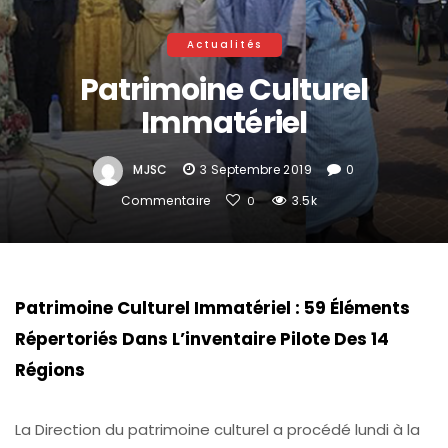
Actualités
Patrimoine Culturel
Immatériel
MJSC
3 Septembre 2019
0
Commentaire
3.5k
0
Patrimoine Culturel Immatériel : 59 Éléments
Répertoriés Dans L’inventaire Pilote Des 14
Régions
La Direction du patrimoine culturel a procédé lundi à la