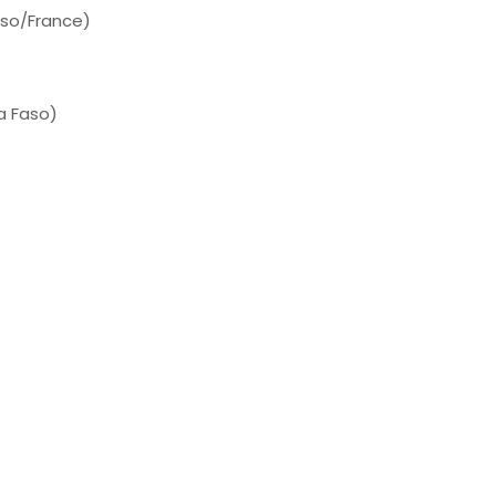
aso/France)
a Faso)