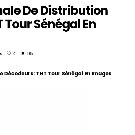
le De Distribution
 Tour Sénégal En
e
1.6k
0
Lect
e Décodeurs: TNT Tour Sénégal En Images
vidé