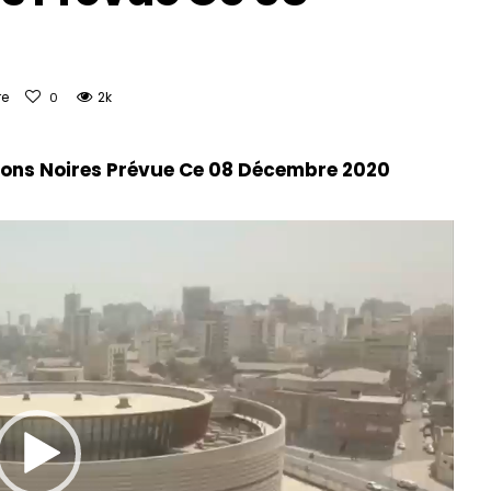
re
2k
0
Lect
tions Noires Prévue Ce 08 Décembre 2020
vidé