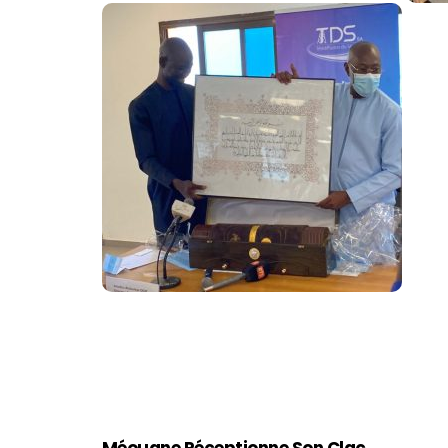
Méouane Réceptionne Son Clac