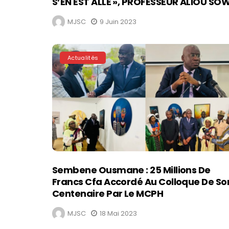
S’EN EST ALLÉ », PROFESSEUR ALIOU SO
MJSC
9 Juin 2023
Actualités
Sembene Ousmane : 25 Millions De
Francs Cfa Accordé Au Colloque De So
Centenaire Par Le MCPH
MJSC
18 Mai 2023