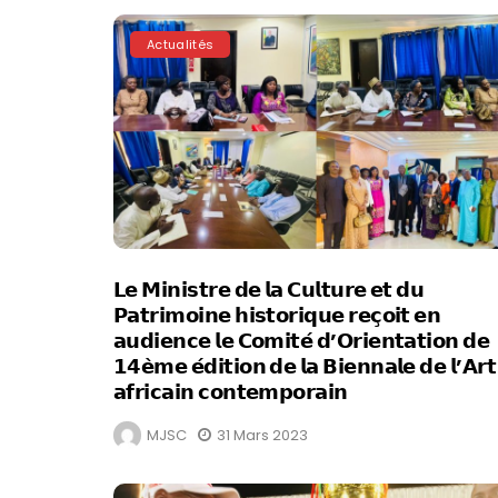
Actualités
𝗟𝗲 𝗠𝗶𝗻𝗶𝘀𝘁𝗿𝗲 𝗱𝗲 𝗹𝗮 𝗖𝘂𝗹𝘁𝘂𝗿𝗲 𝗲𝘁 𝗱𝘂
𝗣𝗮𝘁𝗿𝗶𝗺𝗼𝗶𝗻𝗲 𝗵𝗶𝘀𝘁𝗼𝗿𝗶𝗾𝘂𝗲 𝗿𝗲𝗰̧𝗼𝗶𝘁 𝗲𝗻
𝗮𝘂𝗱𝗶𝗲𝗻𝗰𝗲 𝗹𝗲 𝗖𝗼𝗺𝗶𝘁𝗲́ 𝗱’𝗢𝗿𝗶𝗲𝗻𝘁𝗮𝘁𝗶𝗼𝗻 𝗱𝗲
𝟭𝟰𝗲̀𝗺𝗲 𝗲́𝗱𝗶𝘁𝗶𝗼𝗻 𝗱𝗲 𝗹𝗮 𝗕𝗶𝗲𝗻𝗻𝗮𝗹𝗲 𝗱𝗲 𝗹’𝗔𝗿𝘁
𝗮𝗳𝗿𝗶𝗰𝗮𝗶𝗻 𝗰𝗼𝗻𝘁𝗲𝗺𝗽𝗼𝗿𝗮𝗶𝗻
MJSC
31 Mars 2023