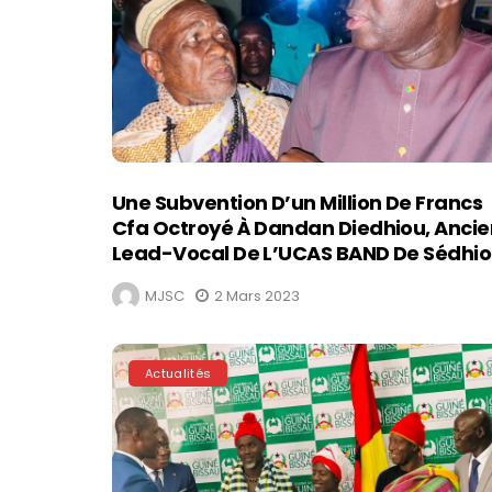
Une Subvention D’un Million De Francs
Cfa Octroyé À Dandan Diedhiou, Ancie
Lead-Vocal De L’UCAS BAND De Sédhi
MJSC
2 Mars 2023
Actualités