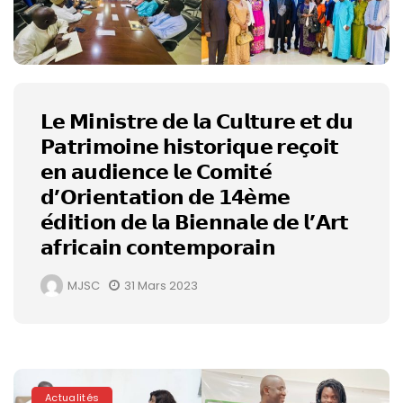
𝗟𝗲 𝗠𝗶𝗻𝗶𝘀𝘁𝗿𝗲 𝗱𝗲 𝗹𝗮 𝗖𝘂𝗹𝘁𝘂𝗿𝗲 𝗲𝘁 𝗱𝘂
𝗣𝗮𝘁𝗿𝗶𝗺𝗼𝗶𝗻𝗲 𝗵𝗶𝘀𝘁𝗼𝗿𝗶𝗾𝘂𝗲 𝗿𝗲𝗰̧𝗼𝗶𝘁
𝗲𝗻 𝗮𝘂𝗱𝗶𝗲𝗻𝗰𝗲 𝗹𝗲 𝗖𝗼𝗺𝗶𝘁𝗲́
𝗱’𝗢𝗿𝗶𝗲𝗻𝘁𝗮𝘁𝗶𝗼𝗻 𝗱𝗲 𝟭𝟰𝗲̀𝗺𝗲
𝗲́𝗱𝗶𝘁𝗶𝗼𝗻 𝗱𝗲 𝗹𝗮 𝗕𝗶𝗲𝗻𝗻𝗮𝗹𝗲 𝗱𝗲 𝗹’𝗔𝗿𝘁
𝗮𝗳𝗿𝗶𝗰𝗮𝗶𝗻 𝗰𝗼𝗻𝘁𝗲𝗺𝗽𝗼𝗿𝗮𝗶𝗻
MJSC
31 Mars 2023
Actualités