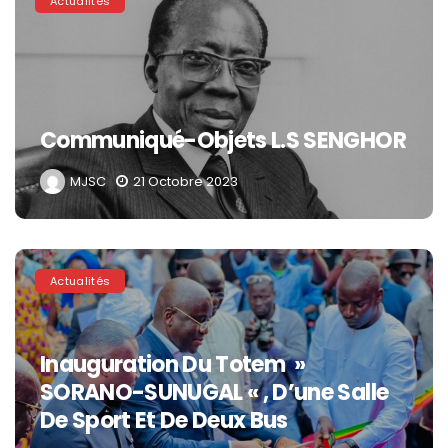
Actualités
Communiqué-Objets L.S SENGHOR
MJSC
21 Octobre 2023
Actualités
Inauguration Du Totem »
SORANO-SUNUGAL « , D’une Salle
De Sport Et De Deux Bus