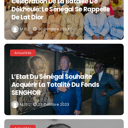
Célébration De La Bataille De
Dékheulé: Le Sénégal Se Rappelle
De Lat Dior
MJSC
30 Octobre 2023
Actualités
L’Etat Du Sénégal Souhaite
Acquérir La Totalité Du Fonds
SENGHOR
MJSC
23 Octobre 2023